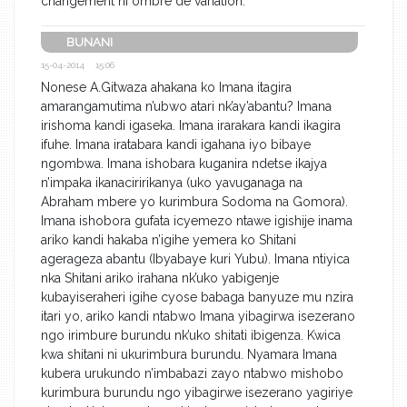
changement ni ombre de variation.
BUNANI
15-04-2014 15:06
Nonese A.Gitwaza ahakana ko Imana itagira
amarangamutima n’ubwo atari nk’ay’abantu? Imana
irishoma kandi igaseka. Imana irarakara kandi ikagira
ifuhe. Imana iratabara kandi igahana iyo bibaye
ngombwa. Imana ishobara kuganira ndetse ikajya
n’impaka ikanaciririkanya (uko yavuganaga na
Abraham mbere yo kurimbura Sodoma na Gomora).
Imana ishobora gufata icyemezo ntawe igishije inama
ariko kandi hakaba n’igihe yemera ko Shitani
agerageza abantu (Ibyabaye kuri Yubu). Imana ntiyica
nka Shitani ariko irahana nk’uko yabigenje
kubayiseraheri igihe cyose babaga banyuze mu nzira
itari yo, ariko kandi ntabwo Imana yibagirwa isezerano
ngo irimbure burundu nk’uko shitati ibigenza. Kwica
kwa shitani ni ukurimbura burundu. Nyamara Imana
kubera urukundo n’imbabazi zayo ntabwo mishobo
kurimbura burundu ngo yibagirwe isezerano yagiriye