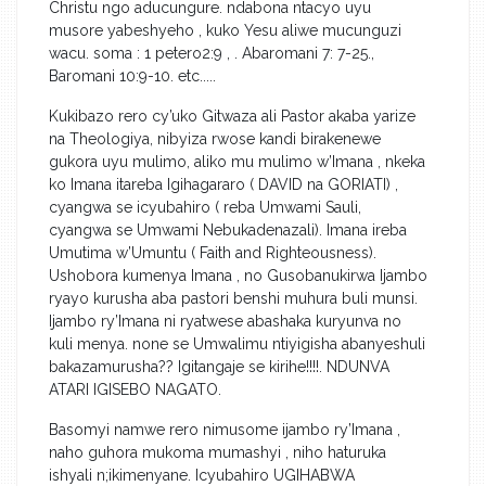
Christu ngo aducungure. ndabona ntacyo uyu
musore yabeshyeho , kuko Yesu aliwe mucunguzi
wacu. soma : 1 petero2:9 , . Abaromani 7: 7-25.,
Baromani 10:9-10. etc.....
Kukibazo rero cy’uko Gitwaza ali Pastor akaba yarize
na Theologiya, nibyiza rwose kandi birakenewe
gukora uyu mulimo, aliko mu mulimo w’Imana , nkeka
ko Imana itareba Igihagararo ( DAVID na GORIATI) ,
cyangwa se icyubahiro ( reba Umwami Sauli,
cyangwa se Umwami Nebukadenazali). Imana ireba
Umutima w’Umuntu ( Faith and Righteousness).
Ushobora kumenya Imana , no Gusobanukirwa Ijambo
ryayo kurusha aba pastori benshi muhura buli munsi.
Ijambo ry’Imana ni ryatwese abashaka kuryunva no
kuli menya. none se Umwalimu ntiyigisha abanyeshuli
bakazamurusha?? Igitangaje se kirihe!!!!. NDUNVA
ATARI IGISEBO NAGATO.
Basomyi namwe rero nimusome ijambo ry’Imana ,
naho guhora mukoma mumashyi , niho haturuka
ishyali n;ikimenyane. Icyubahiro UGIHABWA