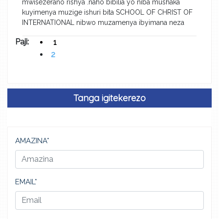
mwisezerano rishya .naho bibilia yo niba mushaka
kuyimenya muzige ishuri bita SCHOOL OF CHRIST OF
INTERNATIONAL nibwo muzamenya ibyimana neza
Paji:
1
2
Tanga igitekerezo
AMAZINA*
EMAIL*