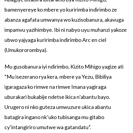
bamenyereye ko mbere yo kuririmba indirimbo ze
abanza agafata umwanya wo kuzisobanura, akavuga
impamvu yazihimbye. Ibi ni nabyo uyu muhanzi yakoze
ubwo yajyaga kuririmba indirimbo Arc en ciel
(Umukororombya).
Mu gusobanura iyi ndirimbo, Kizito Mihigo yagize ati
“Mu isezerano rya kera, mbere ya Yezu, Bibiliya
igaragaza ko rimwe na rimwe Imana yagiraga
uburakari bukabije ndetse ikica n’abantu bayo.
Urugero ni nko guteza umwuzure ukica abantu
batagira ingano nk’uko tubisanga mu gitabo
cy’intangiriro umutwe wa gatandatu”.