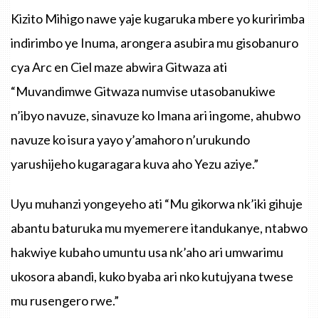
Kizito Mihigo nawe yaje kugaruka mbere yo kuririmba
indirimbo ye Inuma, arongera asubira mu gisobanuro
cya Arc en Ciel maze abwira Gitwaza ati
“Muvandimwe Gitwaza numvise utasobanukiwe
n’ibyo navuze, sinavuze ko Imana ari ingome, ahubwo
navuze ko isura yayo y’amahoro n’urukundo
yarushijeho kugaragara kuva aho Yezu aziye.”
Uyu muhanzi yongeyeho ati “Mu gikorwa nk’iki gihuje
abantu baturuka mu myemerere itandukanye, ntabwo
hakwiye kubaho umuntu usa nk’aho ari umwarimu
ukosora abandi, kuko byaba ari nko kutujyana twese
mu rusengero rwe.”