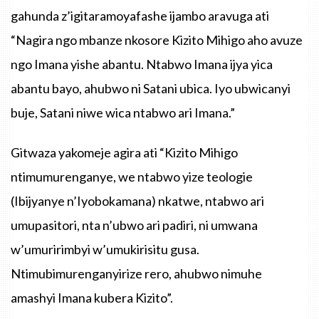
gahunda z’igitaramoyafashe ijambo aravuga ati
“Nagira ngo mbanze nkosore Kizito Mihigo aho avuze
ngo Imana yishe abantu. Ntabwo Imana ijya yica
abantu bayo, ahubwo ni Satani ubica. Iyo ubwicanyi
buje, Satani niwe wica ntabwo ari Imana.”
Gitwaza yakomeje agira ati “Kizito Mihigo
ntimumurenganye, we ntabwo yize teologie
(Ibijyanye n’Iyobokamana) nkatwe, ntabwo ari
umupasitori, nta n’ubwo ari padiri, ni umwana
w’umuririmbyi w’umukirisitu gusa.
Ntimubimurenganyirize rero, ahubwo nimuhe
amashyi Imana kubera Kizito”.