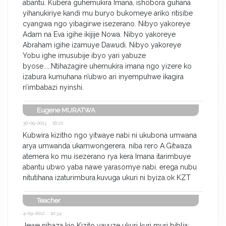
abantu. Kubera guhemukira Imana, ishobora guhana
yihanukiriye kandi mu buryo bukomeye ariko ntisibe
cyangwa ngo yibagirwe isezerano. Nibyo yakoreye
Adam na Eva igihe ikijije Nowa. Nibyo yakoreye
Abraham igihe izamuye Dawudi. Nibyo yakoreye
Yobu ighe imusubije ibyo yari yabuze
byose.....Ntihazagire uhemukira imana ngo yizere ko
izabura kumuhana n’ubwo ari inyempuhwe ikagira
n’imbabazi nyinshi.
Eugene MURATWA
30-09-2013 16:22
Kubwira kizitho ngo yitwaye nabi ni ukubona umwana
arya umwanda ukamwongerera. niba rero A.Gitwaza
atemera ko mu isezerano rya kera Imana itarimbuye
abantu ubwo yaba nawe yarasomye nabi. erega nubu
nitutihana izaturimbura.kuvuga ukuri ni byiza.ok KZT
Teacher
4-09-2012 10:34
Jewe nibaza kio Kizito yavuze ukuri kuri muri biblia;