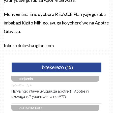
Munyemana Eric uyobora P.E.A.C.E Plan yaje gusaba
imbabazi Kizito Mihigo, avuga ko yoherejwe na Apotre
Gitwaza.
Inkuru dukesha igihe.com
Ibitekerezo (16)
benjamin
25-04-2014 03:14
Harya ngo ntawe uvuguruza apotre!!!!!! Apotre ni
ukuvuga iki? yabihawe na nde????
RUBAYITA PAUL