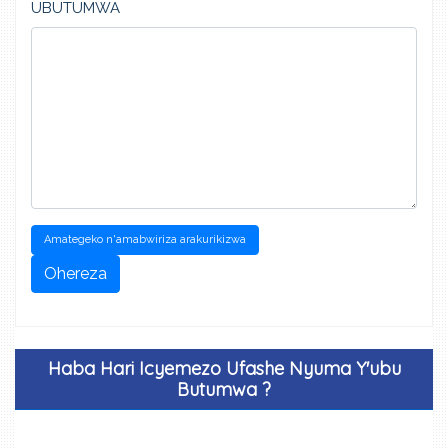
UBUTUMWA
Amategeko n'amabwiriza arakurikizwa
Ohereza
Haba Hari Icyemezo Ufashe Nyuma Y'ubu
Butumwa ?