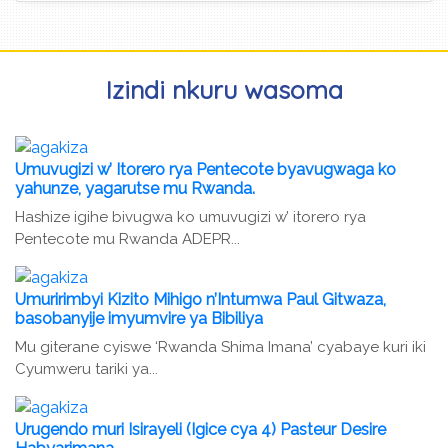
Izindi nkuru wasoma
Umuvugizi w’ Itorero rya Pentecote byavugwaga ko
yahunze, yagarutse mu Rwanda.
Hashize igihe bivugwa ko umuvugizi w’ itorero rya
Pentecote mu Rwanda ADEPR...
Umuririmbyi Kizito Mihigo n’Intumwa Paul Gitwaza,
basobanyije imyumvire ya Bibiliya
Mu giterane cyiswe ‘Rwanda Shima Imana’ cyabaye kuri iki
Cyumweru tariki ya...
Urugendo muri Isirayeli (Igice cya 4) Pasteur Desire