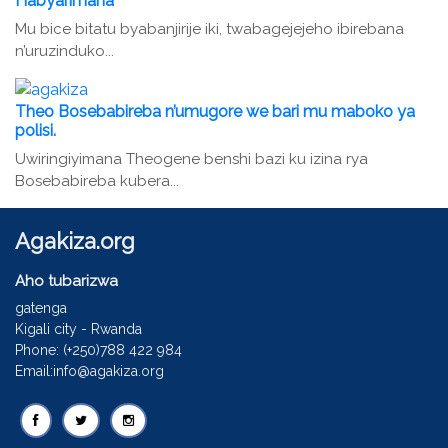
Habyarimana
Mu bice bitatu byabanjirije iki, twabagejejeho ibirebana
n’uruzinduko...
Theo Bosebabireba n’umugore we bari mu maboko ya
polisi.
Uwiringiyimana Theogene benshi bazi ku izina rya
Bosebabireba kubera...
Agakiza.org
Aho tubarizwa
gatenga
Kigali city - Rwanda
Phone: (+250)788 422 984
Email:info@agakiza.org