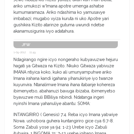
ariko umukozi w’Imana apotre umenga ashatse
kumumaramaza. Ariko ndashima ko yamusavye
imbabazi; mugabo vyiza kuruta ni uko Apotre yari
gushikira Kizito atarinze gutuma uwundi ndetse
akanamusigurira ivyo adatahura.
JFW
1-09-2012 11:49
Ndagirango ngire icyo nongeraho kubyavuzwe hejuru
hagati ya Gitwaza na Kizito. Nkuko Gitwaza yabivuze
IMANA ntiyica koko, kuko ali umunyampuhwe ariko
Imana irahana kandi igahana yihanukiriye iyo twanze
kuyunvira. Ntanalimwe Imana ihana itabanje kohereza
ibimenyetso, abahanuzi bavuga ibizaba, ibimenyetso
byavuzwe muli BIBiliya nibindi. Ndatanga ingeri
nyinshi Imana yahanuliye abantu: SOMA:
INTANGIRIRO ( Genesis) 7:4. Reba icyo Imana yabwiye
Nowa. ushobora guhera kuntangiriro gice cya 6:7-8.
Soma Zabuli yose ya 94: 1-23 Urebe icyo Zabuli
itubwira. 1 INGOMA 21: 7-13 urebe igihano Imana