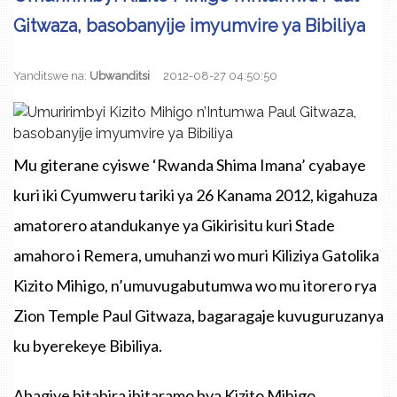
Gitwaza, basobanyije imyumvire ya Bibiliya
Yanditswe na:
Ubwanditsi
2012-08-27 04:50:50
Mu giterane cyiswe ‘Rwanda Shima Imana’ cyabaye
kuri iki Cyumweru tariki ya 26 Kanama 2012, kigahuza
amatorero atandukanye ya Gikirisitu kuri Stade
amahoro i Remera, umuhanzi wo muri Kiliziya Gatolika
Kizito Mihigo, n’umuvugabutumwa wo mu itorero rya
Zion Temple Paul Gitwaza, bagaragaje kuvuguruzanya
ku byerekeye Bibiliya.
Abagiye bitabira ibitaramo bya Kizito Mihigo,