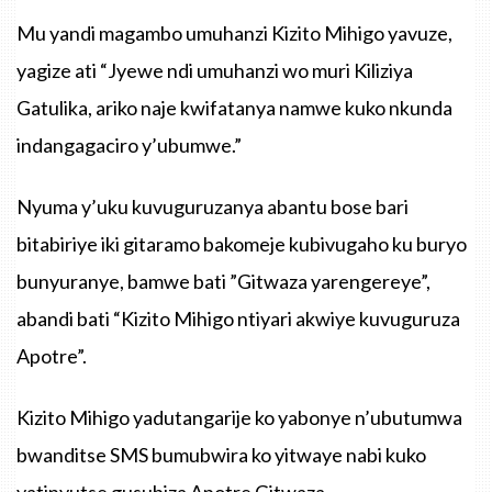
Mu yandi magambo umuhanzi Kizito Mihigo yavuze,
yagize ati “Jyewe ndi umuhanzi wo muri Kiliziya
Gatulika, ariko naje kwifatanya namwe kuko nkunda
indangagaciro y’ubumwe.”
Nyuma y’uku kuvuguruzanya abantu bose bari
bitabiriye iki gitaramo bakomeje kubivugaho ku buryo
bunyuranye, bamwe bati ”Gitwaza yarengereye”,
abandi bati “Kizito Mihigo ntiyari akwiye kuvuguruza
Apotre”.
Kizito Mihigo yadutangarije ko yabonye n’ubutumwa
bwanditse SMS bumubwira ko yitwaye nabi kuko
yatinyutse gusubiza Apotre Gitwaza.