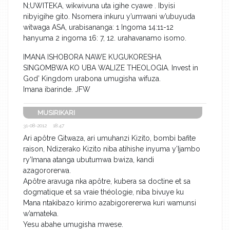
N;UWITEKA, wikwivuna uta igihe cyawe . Ibyisi
nibyigihe gito. Nsomera inkuru y’umwani w’ubuyuda
witwaga ASA, urabisananga: 1 Ingoma 14:11-12
hanyuma 2 ingoma 16: 7, 12. urahavanamo isomo.
IMANA ISHOBORA NAWE KUGUKORESHA
SINGOMBWA KO UBA WALIZE THEOLOGIA. Invest in
God’ Kingdom urabona umugisha wifuza.
Imana ibarinde. JFW
MUSIRIKARI
31-08-2012 18:47
Ari apôtre Gitwaza, ari umuhanzi Kizito, bombi bafite
raison, Ndizerako Kizito niba atihishe inyuma y’Ijambo
ry’Imana atanga ubutumwa bwiza, kandi
azagororerwa.
Apôtre aravuga nka apôtre, kubera sa doctine et sa
dogmatique et sa vraie théologie, niba bivuye ku
Mana ntakibazo kirimo azabigorererwa kuri wamunsi
w’amateka.
Yesu abahe umugisha mwese.