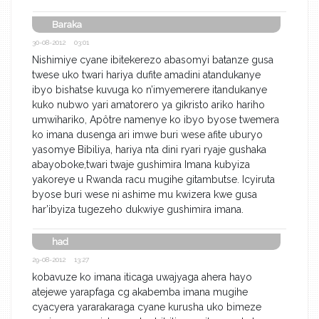
Baraka
30-08-2012 03:01
Nishimiye cyane ibitekerezo abasomyi batanze gusa
twese uko twari hariya dufite amadini atandukanye
ibyo bishatse kuvuga ko n’imyemerere itandukanye
kuko nubwo yari amatorero ya gikristo ariko hariho
umwihariko, Apôtre namenye ko ibyo byose twemera
ko imana dusenga ari imwe buri wese afite uburyo
yasomye Bibiliya, hariya nta dini ryari ryaje gushaka
abayoboke,twari twaje gushimira Imana kubyiza
yakoreye u Rwanda racu mugihe gitambutse. Icyiruta
byose buri wese ni ashime mu kwizera kwe gusa
har’ibyiza tugezeho dukwiye gushimira imana.
had
29-08-2012 13:27
kobavuze ko imana iticaga uwajyaga ahera hayo
atejewe yarapfaga cg akabemba imana mugihe
cyacyera yararakaraga cyane kurusha uko bimeze