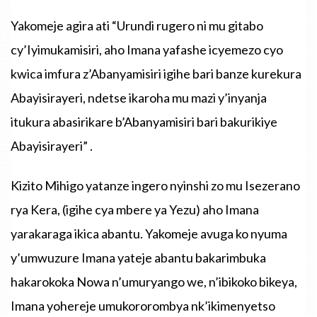
Yakomeje agira ati “Urundi rugero ni mu gitabo
cy’Iyimukamisiri, aho Imana yafashe icyemezo cyo
kwica imfura z’Abanyamisiri igihe bari banze kurekura
Abayisirayeri, ndetse ikaroha mu mazi y’inyanja
itukura abasirikare b’Abanyamisiri bari bakurikiye
Abayisirayeri” .
Kizito Mihigo yatanze ingero nyinshi zo mu Isezerano
rya Kera, (igihe cya mbere ya Yezu) aho Imana
yarakaraga ikica abantu. Yakomeje avuga ko nyuma
y’umwuzure Imana yateje abantu bakarimbuka
hakarokoka Nowa n’umuryango we, n’ibikoko bikeya,
Imana yohereje umukororombya nk’ikimenyetso