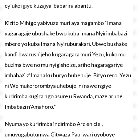
cy’uko igiye kuzajya ibabarira abantu.
Kizito Mihigo yabivuze muri aya magambo “Imana
yagaragaje ubushake bwo kuba Imana Nyirimbabazi
mbere yo kuba Imana Nyiruburakari. Ubwo bushake
kandi bwarushijeho kugaragara muri Yezu, kuko mu
buzima bwe no mu nyigisho ze, ariho hagaragariye
imbabazi z’Imana ku buryo buhebuje. Bityo rero, Yezu
ni We mukororombya uhebuje, ni nawe ngiye
kuririmba kugira ngo asure u Rwanda, maze aruhe
Imbabazi n’Amahoro.”
Nyuma yo kuririmba indirimbo Arc en ciel,
umuvugabutumwa Gitwaza Paul wari uyoboye