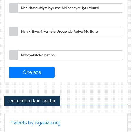
Nari Narasubiye Inyuma, Ndihannye Uyu Munsi
Narakijijwe, Nkomeje Urugendo Rujya Mu Ijuru
Ndacyabitekerezaho
Dukuririkire kuri Twitter
Tweets by Agakiza.org