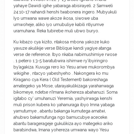
yahaye Dawidi igihe yabaraga abisirayeli. 2 Samweli
24:10-17 nahandi henshi twabonera ingero. Mubyukuli
Iyo umwana wawe akoze ikosa, siwowe uba
umwoheje, aliko iyo umubuliye kabili ntiyumve
uramuhana. Reka tubirebe muli ubwo buryo.
Ku kibazo cya kizito, ntakosa mbona yakoze kuko
yavuze akulikije verse Biblique kandi yagiye atanga
verse de reference. Ibyo nkaba nabimushimiye rwose
. 1 petero 1:3-5 baratubwira ishimwe ry’ibyiringiro
by’agakiza. Kuvuga rero ko Yesu ariwe mukorombya
wikigihe , ntacyo yabeshyeho . Nakongera ko mu
Kiragano cya Kera ( Old Testement) bakoreshaga
amategeko ya Mose, utarayakulikizaga yarahanwaga
bikomeye, ndetse n’Imana ikohereza abahanuzi. Soma
igitabo cy’ umuhanuzi Yeremia, yashyirwaga kenshi
muli prison kubera ko yahanuraga ibyo Imna yabaga
yamutumye , abantu bakanga kumutega amatwi,
ahubwo bakamufunga ngo bamucubye aceceke.
abantu baragerageje gukulikiza ayo mategeko ariko
baratsindwa, Imana yohereza umwana wayo Yesu