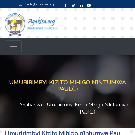
: info@agakiza.org
UMURIRIMBYI KIZITO MIHIGO N’INTUMWA
PAUL(...)
Ahabanza
Umuririmbyi Kizito Mihigo N’Intumwa
Paul(...)
Umuririmbyi Kizito Mihigo n’Intumwa Paul